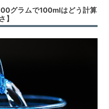
100グラムで100mlはどう計算
重さ】