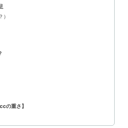
足
？）
？
ccの重さ】