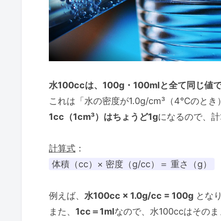
水100ccは、100g・100mlと全て同じ値
これは「水の密度が1.0g/cm³（4℃の
1cc（1cm³）はちょうど1g
になるので、計
計算式
：
体積（cc）× 密度（g/cc）＝ 重さ（g）
例えば、
水100cc × 1.0g/cc = 100g
とな
また、
1cc＝1ml
なので、水100ccはそのま