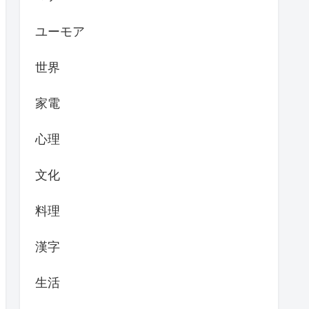
ユーモア
世界
家電
心理
文化
料理
漢字
生活