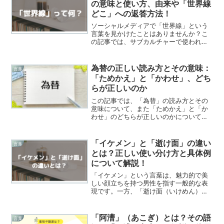
の意味と使い方、由来や「世界線
どこ」への返答方法！
ソーシャルメディアで「世界線」という
言葉を見かけたことはありませんか？こ
の記事では、サブカルチャーで使われる
「世界線」の意味、起源、使い方を紹介
します。さらに、「世界線どこ？」と尋
ねられたときの適切な返答方法も解説し
為替の正しい読み方とその意味：
言葉
ます。「世界線」とは？「...
「ためかえ」と「かわせ」、どち
らが正しいのか
この記事では、「為替」の読み方とその
意味について、また「ためかえ」と「か
わせ」のどちらが正しいのかについて説
明します。為替の正しい読み方は「ため
かえ」か「かわせ」か？まず、為替の正
しい発音は「かわせ」です。「為」とい
「イケメン」と「逝け面」の違い
言葉
う字は「ため」「い」とも...
とは？正しい使い分け方と具体例
について解説！
「イケメン」という言葉は、魅力的で美
しい顔立ちを持つ男性を指す一般的な表
現です。一方、「逝け面（いけめん）」
とは、スラングであり、全く異なる意味
合いがあります。この記事では、「イケ
メン」と「逝け面」の意味の違いを明ら
「阿漕」（あこぎ）とは？その語
言葉
かにし、それぞれの適切な...