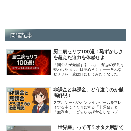
関連記事
厨二病セリフ100選！恥ずかしさ
言葉
を超えた迫力を体感せよ
「闇の力が覚醒する……」「禁忌の契約を
交わした者よ、目覚めろ！」――そんな
セリフを一度は口にしてみたくなった経
験はありませんか？いわゆる“厨二病セリ
フ”は、恥ずかしいと思われがちですが、
実は創作や自己表現の宝庫。アニメやゲ
非課金と無課金、どう違うのか徹
言葉
ーム、漫画のキャラ...
底解説！
スマホゲームやオンラインゲームをプレ
イする中でよく耳にする「非課金」と
「無課金」。どちらも課金をしないプレ
イスタイルを示しますが、その背景やニ
ュアンスに違いがあります。本記事で
は、それぞれの定義を簡潔に整理し、比
「世界線」って何？オタク用語で
言葉
較表を交えてプレイスタイルや...