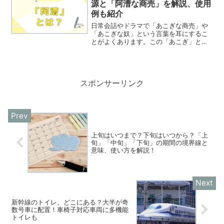
源と「阿漕な商売」を解説、使用
例も紹介
日常会話やドラマで「あこぎな商売」や
「あこぎな奴」という言葉を耳にするこ
とがよくあります。この「あこぎ」とい
う言葉は、漢字で「阿漕」と書かれ、多
くの人があまり深く考えずに使っている
かもしれません。今回は、「阿漕」とい
う言葉の意味、語源、そし...
スポンサーリンク
上旬はいつまで？下旬はいつから？「上
旬」「中旬」「下旬」の期間の境界線と
意味、使い方を解説！
新幹線のトイレ、どこにある？大半が奇
数号車に配置！車椅子対応車両に多機能
トイレも