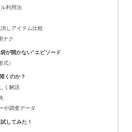
トル利用法
気消しアイテム比較
用テク
“袋が開かない”エピソード
形式）
と開くのか？
しく解説
夫
ーや調査データ
に試してみた！