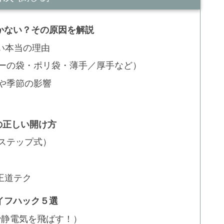
かない？その原因を解説
い本当の理由
パーの袋・ポリ袋・薄手／厚手など）
や季節の影響
の正しい開け方
ステップ式）
王道テク
イフハック５選
で静電気を飛ばす！）