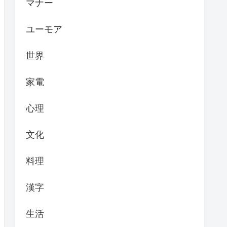
マナー
ユーモア
世界
家電
心理
文化
料理
漢字
生活